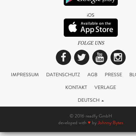
iOS
FOLGE UNS
Facebook
Twitter
YouTub
Ins
IMPRESSUM
DATENSCHUTZ
AGB
PRESSE
BL
KONTAKT
VERLAGE
DEUTSCH
© 2016 readfy GmbH
developed with
♥
by
Johnny Bytes