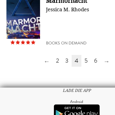
Marmornacht
Jessica M. Rhodes
BOOKS ON DEMAND
←
2
3
4
5
6
→
LADE DIE APP
Android