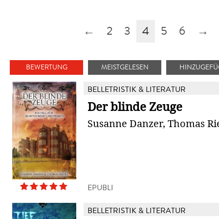
←
2
3
4
5
6
→
BEWERTUNG
MEISTGELESEN
HINZUGEFÜ
BELLETRISTIK & LITERATUR
Der blinde Zeuge
Susanne Danzer, Thomas Ri
EPUBLI
BELLETRISTIK & LITERATUR