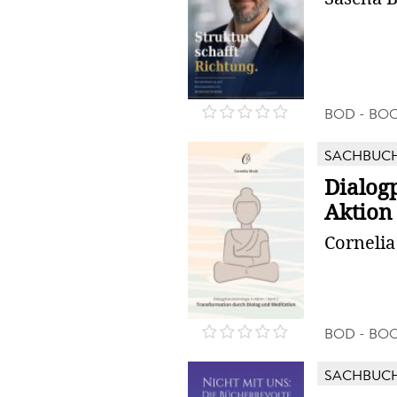
BOD - BO
SACHBUC
Dialog
Aktion
Corneli
BOD - BO
SACHBUC