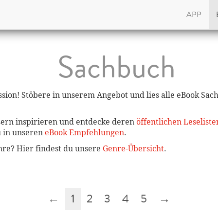
APP
Sachbuch
sion! Stöbere in unserem Angebot und lies alle eBook Sac
sern inspirieren und entdecke deren
öffentlichen Leseliste
u in unseren
eBook Empfehlungen
.
enre? Hier findest du unsere
Genre-Übersicht
.
←
1
2
3
4
5
→