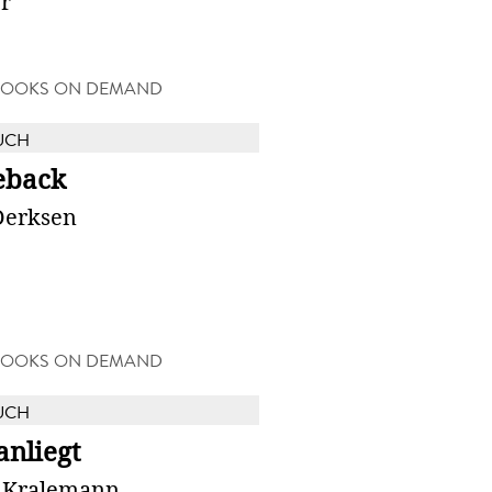
r
BOOKS ON DEMAND
UCH
back
Derksen
BOOKS ON DEMAND
UCH
anliegt
 Kralemann