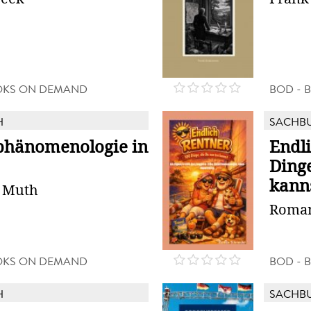
OKS ON DEMAND
BOD - 
H
SACHB
phänomenologie in
Endli
Dinge
kann
a Muth
Roman
OKS ON DEMAND
BOD - 
H
SACHB