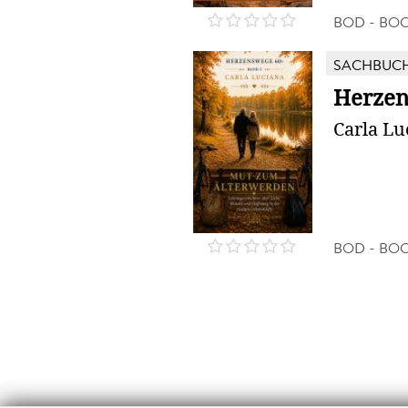
BOD - BO
SACHBUC
Herzen
Carla Lu
BOD - BO