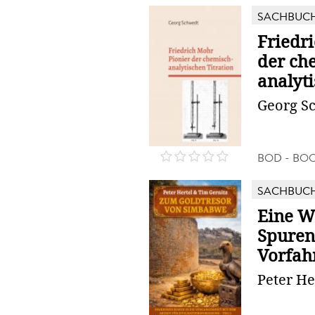
SACHBUC
Friedr
der ch
analyti
Georg S
BOD - BO
SACHBUC
Eine W
Spuren
Vorfah
Peter He