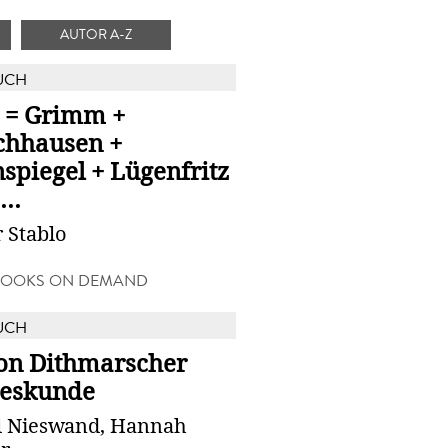
AUTOR A-Z
UCH
I = Grimm +
hhausen +
spiegel + Lügenfritz
...
 Stablo
BOOKS ON DEMAND
UCH
ion Dithmarscher
eskunde
l Nieswand, Hannah