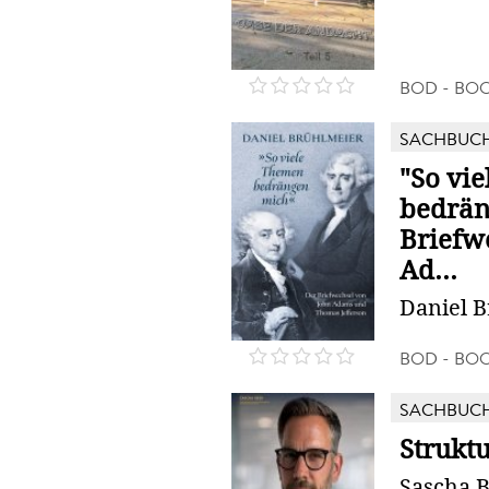
BOD - BO
SACHBUC
"So vi
bedrän
Briefw
Ad...
Daniel 
BOD - BO
SACHBUC
Struktu
Sascha 