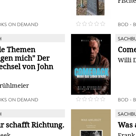
Fische
OKS ON DEMAND
BOD - 
H
SACHB
ele Themen
Come
gen mich" Der
Willi 
echsel von John
Brühlmeier
OKS ON DEMAND
BOD - 
H
SACHB
r schafft Richtung.
Was 
Beek
Frank