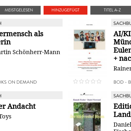
MEISTGELESEN
HINZUGEFÜGT
TITEL A-Z
H
SACHB
ermensch als
AI/K
erin
Münc
Eulen
rtin Schönherr-Mann
+ nac
Rainer
OKS ON DEMAND
BOD - 
H
SACHB
er Andacht
Edit
Land
Toys
Danie