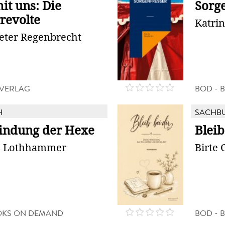
it uns: Die
Sorg
revolte
Katri
eter Regenbrecht
 VERLAG
BOD - 
H
SACHB
findung der Hexe
Bleib
s Lothhammer
Birte
OKS ON DEMAND
BOD - 