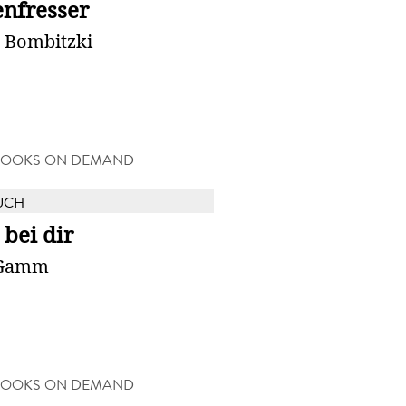
enfresser
n Bombitzki
BOOKS ON DEMAND
UCH
 bei dir
 Gamm
BOOKS ON DEMAND