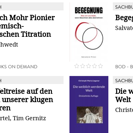
H
SACHB
ich Mohr Pionier
Bege
emisch-
Salvat
schen Titration
chwedt
OKS ON DEMAND
BOD - 
H
SACHB
eltreise auf den
Die 
 unserer klugen
Welt
ren
Chris
rtel, Tim Gernitz