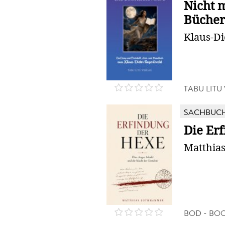
Nicht m
Bücher
Klaus-Di
TABU LITU
SACHBUC
Die Er
Matthia
BOD - BO