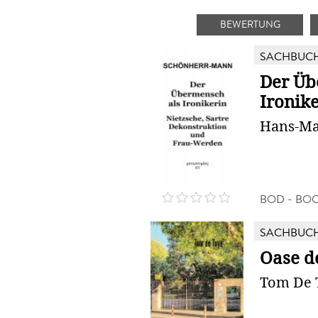
BEWERTUNG
SACHBUC
Der Üb
Ironik
Hans-Ma
BOD - BO
SACHBUC
Oase d
Tom De 