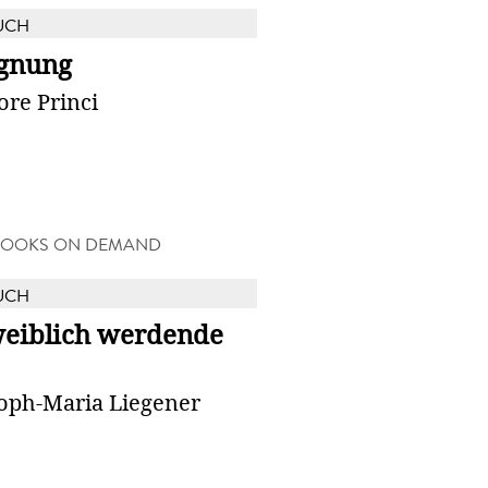
UCH
gnung
ore Princi
BOOKS ON DEMAND
UCH
weiblich werdende
toph-Maria Liegener