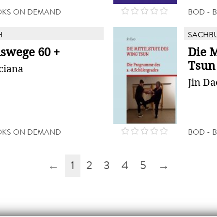
OKS ON DEMAND
BOD - 
H
SACHB
swege 60 +
Die M
Tsun
ciana
Jin Da
OKS ON DEMAND
BOD - 
←
1
2
3
4
5
→