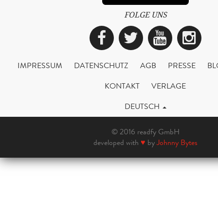
FOLGE UNS
Facebook
Twitter
YouTub
Ins
IMPRESSUM
DATENSCHUTZ
AGB
PRESSE
BL
KONTAKT
VERLAGE
DEUTSCH
© 2016 readfy GmbH
developed with
♥
by
Johnny Bytes