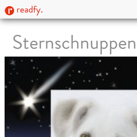
readfy.
Sternschnuppen