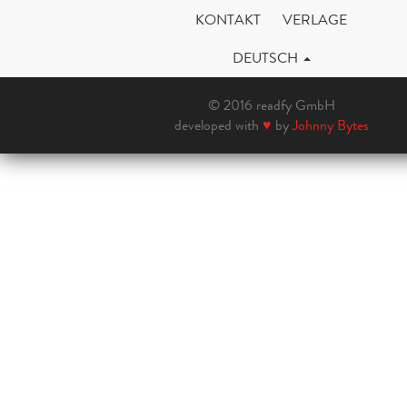
KONTAKT
VERLAGE
DEUTSCH
© 2016 readfy GmbH
developed with
♥
by
Johnny Bytes