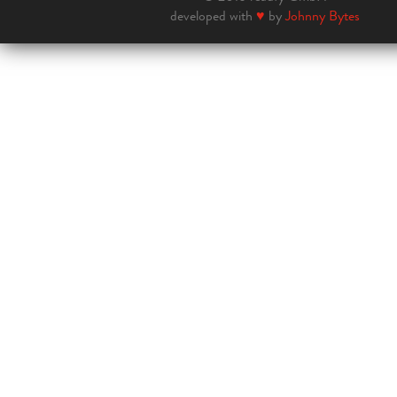
developed with
♥
by
Johnny Bytes