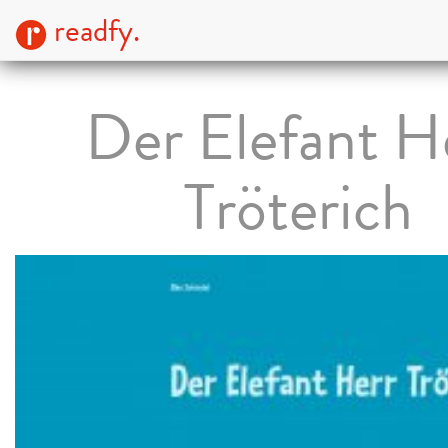
readfy.
Der Elefant H
Tröterich