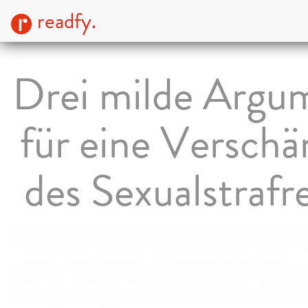
readfy.
Drei milde Argu
für eine Verschä
des Sexualstrafr