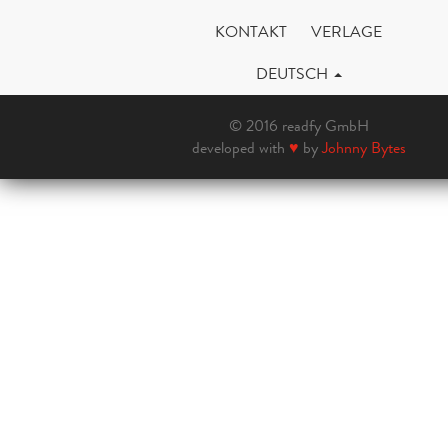
KONTAKT
VERLAGE
DEUTSCH
© 2016 readfy GmbH
developed with
♥
by
Johnny Bytes