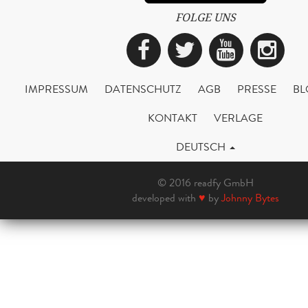
FOLGE UNS
Facebook
Twitter
YouTub
Ins
IMPRESSUM
DATENSCHUTZ
AGB
PRESSE
BL
KONTAKT
VERLAGE
DEUTSCH
© 2016 readfy GmbH
developed with
♥
by
Johnny Bytes