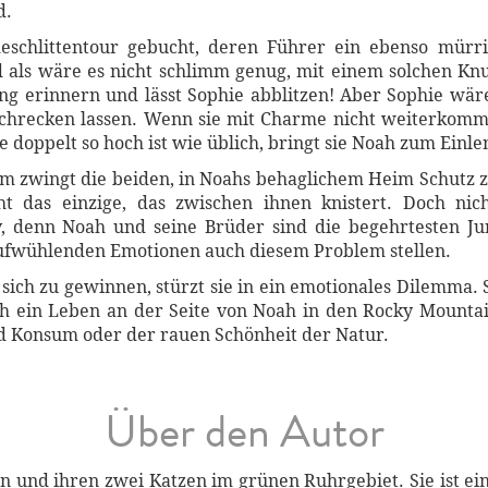
d.
eschlittentour gebucht, deren Führer ein ebenso mürri
 als wäre es nicht schlimm genug, mit einem solchen Knu
 erinnern und lässt Sophie abblitzen! Aber Sophie wäre n
bschrecken lassen. Wenn sie mit Charme nicht weiterkomm
e doppelt so hoch ist wie üblich, bringt sie Noah zum Einle
 zwingt die beiden, in Noahs behaglichem Heim Schutz zu
t das einzige, das zwischen ihnen knistert. Doch nic
, denn Noah und seine Brüder sind die begehrtesten Jun
aufwühlenden Emotionen auch diesem Problem stellen.
ich zu gewinnen, stürzt sie in ein emotionales Dilemma. 
h ein Leben an der Seite von Noah in den Rocky Mountai
d Konsum oder der rauen Schönheit der Natur.
Über den Autor
n und ihren zwei Katzen im grünen Ruhrgebiet. Sie ist ei