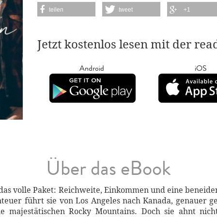
teilen
tweet
+1
Jetzt kostenlos lesen mit der re
Android
iOS
Über das eBook
n das volle Paket: Reichweite, Einkommen und eine benei
teuer führt sie von Los Angeles nach Kanada, genauer ges
die majestätischen Rocky Mountains. Doch sie ahnt nich