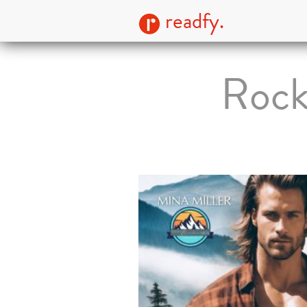
readfy.
Rock