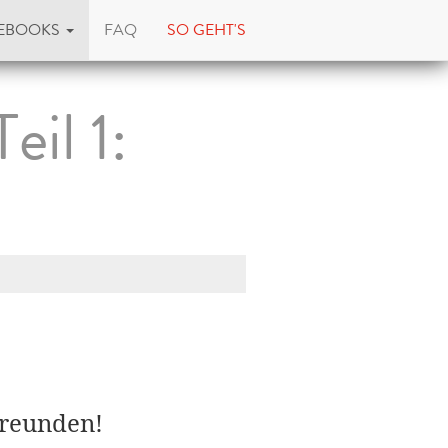
EBOOKS
FAQ
SO GEHT'S
il 1:
Freunden!