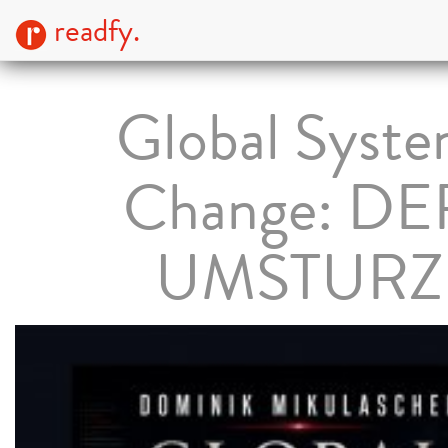
readfy.
Global Syst
Change: DE
UMSTURZ