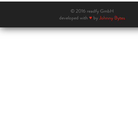
© 2016 readfy GmbH
developed with
♥
by
Johnny Bytes