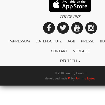
FOLGE UNS
Facebook
Twitter
YouTub
Ins
IMPRESSUM
DATENSCHUTZ
AGB
PRESSE
BL
KONTAKT
VERLAGE
DEUTSCH
© 2016 readfy GmbH
developed with
♥
by
Johnny Bytes