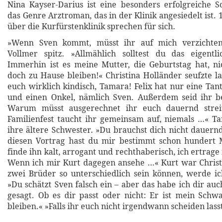
Nina Kayser-Darius ist eine besonders erfolgreiche Sch
das Genre Arztroman, das in der Klinik angesiedelt ist. 
über die Kurfürstenklinik sprechen für sich.
»Wenn Sven kommt, müsst ihr auf mich verzichten
Vollmer spitz. »Allmählich solltest du das eigentli
Immerhin ist es meine Mutter, die Geburtstag hat, nic
doch zu Hause bleiben!« Christina Holländer seufzte l
euch wirklich kindisch, Tamara! Felix hat nur eine Tan
und einen Onkel, nämlich Sven. Außerdem seid ihr be
Warum müsst ausgerechnet ihr euch dauernd strei
Familienfest taucht ihr gemeinsam auf, niemals …« T
ihre ältere Schwester. »Du brauchst dich nicht dauern
diesen Vortrag hast du mir bestimmt schon hundert M
finde ihn kalt, arrogant und rechthaberisch, ich ertrage 
Wenn ich mir Kurt dagegen ansehe …« Kurt war Christ
zwei Brüder so unterschiedlich sein können, werde ic
»Du schätzt Sven falsch ein – aber das habe ich dir au
gesagt. Ob es dir passt oder nicht: Er ist mein Sch
bleiben.« »Falls ihr euch nicht irgendwann scheiden lass