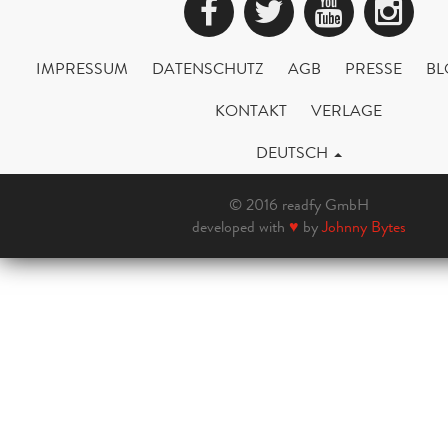
Facebook
Twitter
YouTub
Ins
IMPRESSUM
DATENSCHUTZ
AGB
PRESSE
BL
KONTAKT
VERLAGE
DEUTSCH
© 2016 readfy GmbH
developed with
♥
by
Johnny Bytes