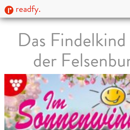
readfy.
Das Findelkind
der Felsenbu