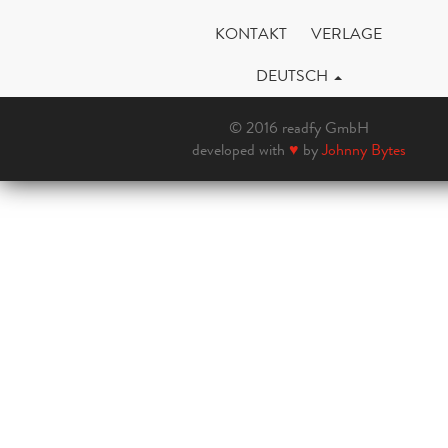
KONTAKT
VERLAGE
DEUTSCH
© 2016 readfy GmbH
developed with
♥
by
Johnny Bytes