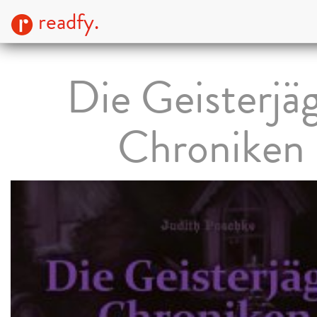
readfy.
Die Geisterjä
Chroniken