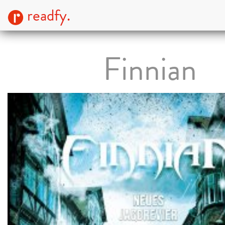
readfy.
Finnian