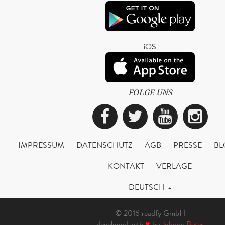
iOS
FOLGE UNS
Facebook
Twitter
YouTub
Ins
IMPRESSUM
DATENSCHUTZ
AGB
PRESSE
BL
KONTAKT
VERLAGE
DEUTSCH
© 2016 readfy GmbH
developed with
♥
by
Johnny Bytes