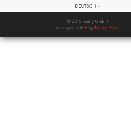
DEUTSCH
© 2016 readfy GmbH
developed with
♥
by
Johnny Bytes