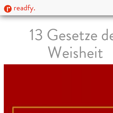
readfy.
13 Gesetze d
Weisheit