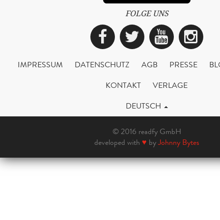
FOLGE UNS
Facebook
Twitter
YouTub
Ins
IMPRESSUM
DATENSCHUTZ
AGB
PRESSE
BL
KONTAKT
VERLAGE
DEUTSCH
© 2016 readfy GmbH
developed with
♥
by
Johnny Bytes