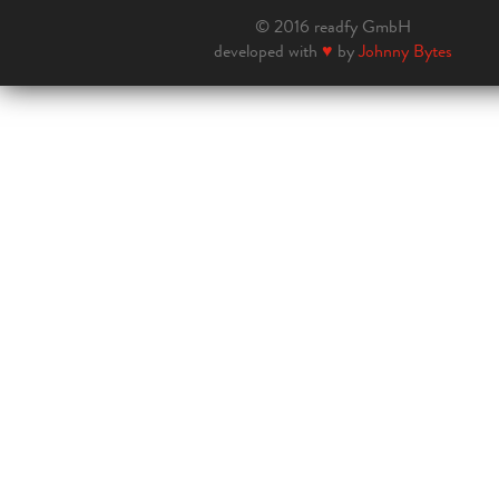
© 2016 readfy GmbH
developed with
♥
by
Johnny Bytes