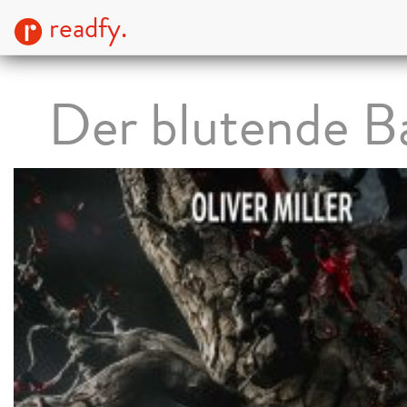
readfy.
Der blutende 