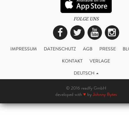
FOLGE UNS
Facebook
Twitter
YouTub
Ins
IMPRESSUM
DATENSCHUTZ
AGB
PRESSE
BL
KONTAKT
VERLAGE
DEUTSCH
© 2016 readfy GmbH
developed with
♥
by
Johnny Bytes