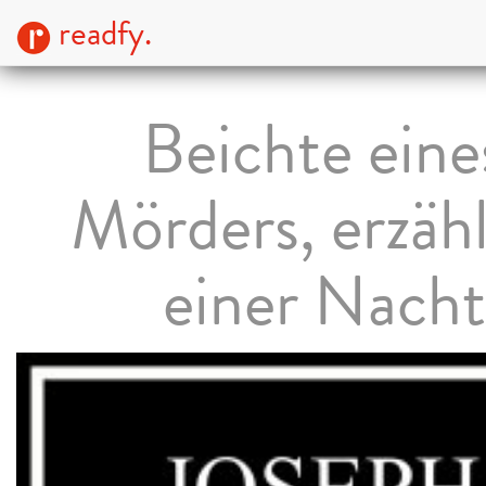
readfy.
Beichte eine
Mörders, erzähl
einer Nacht