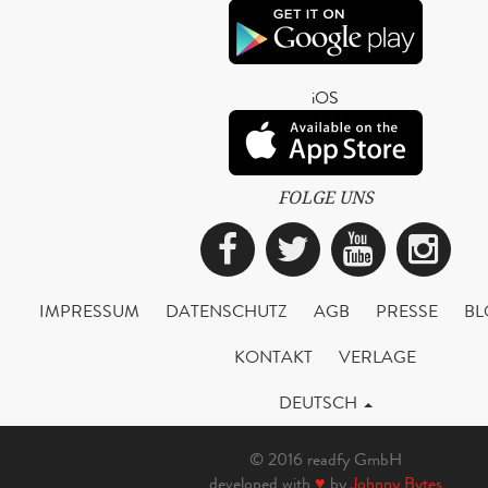
iOS
FOLGE UNS
Facebook
Twitter
YouTub
Ins
IMPRESSUM
DATENSCHUTZ
AGB
PRESSE
BL
KONTAKT
VERLAGE
DEUTSCH
© 2016 readfy GmbH
developed with
♥
by
Johnny Bytes