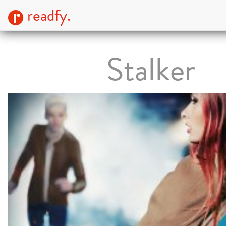
readfy.
Stalker