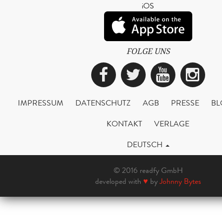
iOS
FOLGE UNS
Facebook
Twitter
YouTub
Ins
IMPRESSUM
DATENSCHUTZ
AGB
PRESSE
BL
KONTAKT
VERLAGE
DEUTSCH
© 2016 readfy GmbH
developed with
♥
by
Johnny Bytes