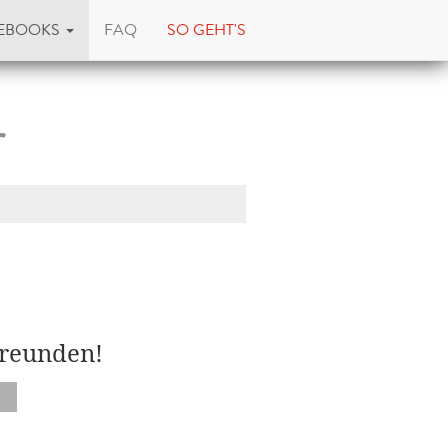
EBOOKS
FAQ
SO GEHT'S
r
Freunden!