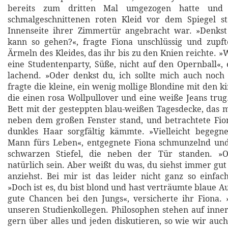
bereits zum dritten Mal umgezogen hatte und 
schmalgeschnittenen roten Kleid vor dem Spiegel s
Innenseite ihrer Zimmertür angebracht war. »Denkst 
kann so gehen?«, fragte Fiona unschlüssig und zupf
Ärmeln des Kleides, das ihr bis zu den Knien reichte. 
eine Studentenparty, Süße, nicht auf den Opernball«,
lachend. »Oder denkst du, ich sollte mich auch noch
fragte die kleine, ein wenig mollige Blondine mit den 
die einen rosa Wollpullover und eine weiße Jeans trug
Bett mit der gesteppten blau-weißen Tagesdecke, das
neben dem großen Fenster stand, und betrachtete Fion
dunkles Haar sorgfältig kämmte. »Vielleicht begegn
Mann fürs Leben«, entgegnete Fiona schmunzelnd und 
schwarzen Stiefel, die neben der Tür standen. »O
natürlich sein. Aber weißt du was, du siehst immer gut
anziehst. Bei mir ist das leider nicht ganz so einfach
»Doch ist es, du bist blond und hast verträumte blaue A
gute Chancen bei den Jungs«, versicherte ihr Fiona. »J
unseren Studienkollegen. Philosophen stehen auf inner
gern über alles und jeden diskutieren, so wie wir auch