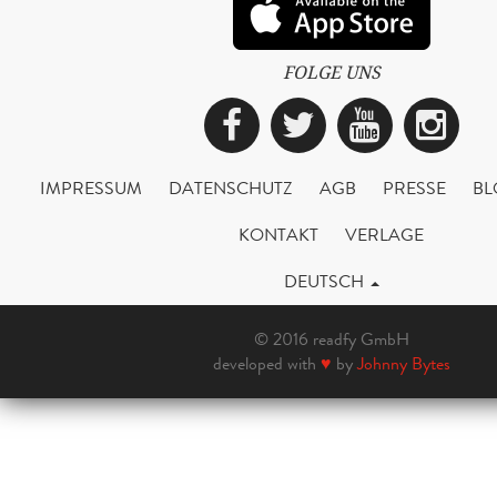
FOLGE UNS
Facebook
Twitter
YouTub
Ins
IMPRESSUM
DATENSCHUTZ
AGB
PRESSE
BL
KONTAKT
VERLAGE
DEUTSCH
© 2016 readfy GmbH
developed with
♥
by
Johnny Bytes