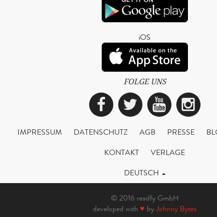
iOS
FOLGE UNS
Facebook
Twitter
YouTub
Ins
IMPRESSUM
DATENSCHUTZ
AGB
PRESSE
BL
KONTAKT
VERLAGE
DEUTSCH
© 2016 readfy GmbH
developed with
♥
by
Johnny Bytes