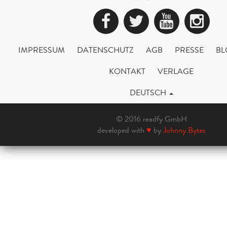
Facebook
Twitter
YouTub
Ins
IMPRESSUM
DATENSCHUTZ
AGB
PRESSE
BL
KONTAKT
VERLAGE
DEUTSCH
© 2016 readfy GmbH
developed with
♥
by
Johnny Bytes