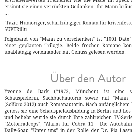
erstrebenswerten Freiheiten wie die Made im Speck 
ersinnt sie einen verrückten Gedanken: Ihr Mann bräuc
...
"Fazit: Humoriger, scharfzüngiger Roman für krisenfest
SUPERillu
Folgeband von "Mann zu verschenken" ist "1001 Date"
einer geplanten Trilogie. Beide frechen Romane kö
unabhängig voneinander mit Genuss gelesen werden.
Über den Autor
Yvonne de Bark (*1972, München) ist eine vie
Schauspielerin, Sachbuchautorin sowie mit "Mann 
(Solibro 2012) auch Romanautorin. Nach anfänglichem
genoss sie eine Schauspielausbildung in Berlin und Los
und beliebt wurde sie durch Ihre zahlreichen TV-Serien
"Motorradcops", "Alarm für Cobra 11 - Die Autobahnp
Daily-Soap "Unter uns" in der Rolle der Dr. Pia Lassn