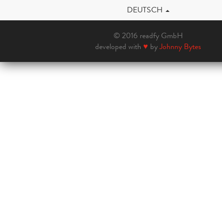
DEUTSCH
© 2016 readfy GmbH
developed with
♥
by
Johnny Bytes