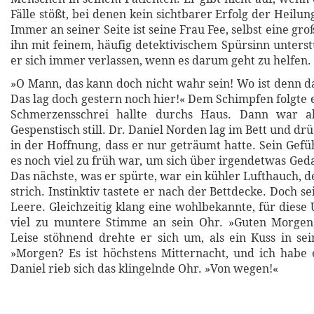
Fälle stößt, bei denen kein sichtbarer Erfolg der Heilun
Immer an seiner Seite ist seine Frau Fee, selbst eine groß
ihn mit feinem, häufig detektivischem Spürsinn unterst
er sich immer verlassen, wenn es darum geht zu helfen.
»O Mann, das kann doch nicht wahr sein! Wo ist denn d
Das lag doch gestern noch hier!« Dem Schimpfen folgte
Schmerzensschrei hallte durchs Haus. Dann war all
Gespenstisch still. Dr. Daniel Norden lag im Bett und dr
in der Hoffnung, dass er nur geträumt hatte. Sein Gefü
es noch viel zu früh war, um sich über irgendetwas Ge
Das nächste, was er spürte, war ein kühler Lufthauch, 
strich. Instinktiv tastete er nach der Bettdecke. Doch se
Leere. Gleichzeitig klang eine wohlbekannte, für diese 
viel zu muntere Stimme an sein Ohr. »Guten Morgen,
Leise stöhnend drehte er sich um, als ein Kuss in se
»Morgen? Es ist höchstens Mitternacht, und ich habe
Daniel rieb sich das klingelnde Ohr. »Von wegen!«