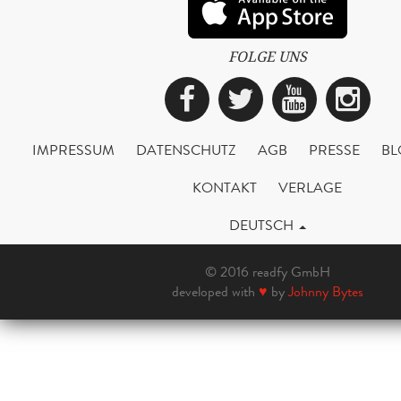
FOLGE UNS
Facebook
Twitter
YouTub
Ins
IMPRESSUM
DATENSCHUTZ
AGB
PRESSE
BL
KONTAKT
VERLAGE
DEUTSCH
© 2016 readfy GmbH
developed with
♥
by
Johnny Bytes