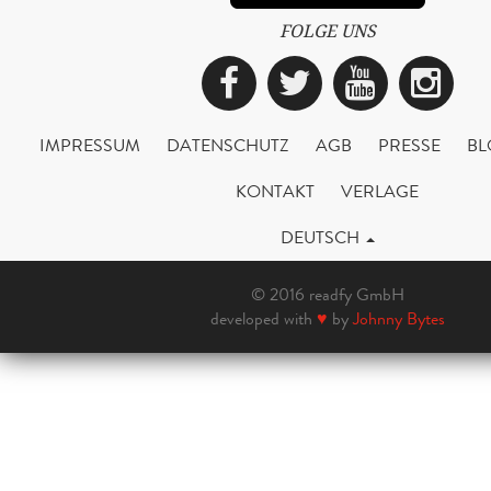
FOLGE UNS
Facebook
Twitter
YouTub
Ins
IMPRESSUM
DATENSCHUTZ
AGB
PRESSE
BL
KONTAKT
VERLAGE
DEUTSCH
© 2016 readfy GmbH
developed with
♥
by
Johnny Bytes