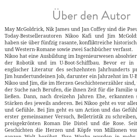
Über den Autor
May McGoldrick, Nik James und Jan Coffey sind die P
Today-Bestsellerautoren Nikoo Kafi und Jim McGol
haben sie über fünfzig rasante, konfliktreiche historisch
und Western-Romane sowie zwei Sachbücher verfasst.
Nikoo hat eine Ausbildung im Ingenieurwesen absolviert
der Robotik und im U-Boot-Schiffbau. Bevor er in 
englischer Literatur des sechzehnten Jahrhunderts p
Jim hundertundeinen Job, darunter ein Jahrzehnt im U-
Nikoo und Jim, die im Herzen Geschichtenerzähler sind
der Suche nach Berufen, die ihnen Zeit für die Familie
ließen. Dann, nach dreizehn Jahren Ehe, erkannten s
Stärken des jeweils anderen. Bei Nikoo geht es vor al
und Gefühle. Bei Jim geht es um Action und das Gefühl
erster gemeinsamer Versuch, Belletristik zu schreiben
preisgekrönten Roman Die Distel und die Rose. Se
Geschichten die Herzen und Köpfe von Millionen vo
ganzen Welt berührt. Ihre Werke wurden in mehr 