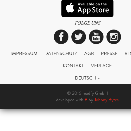
FOLGE UNS
Facebook
Twitter
YouTub
Ins
IMPRESSUM
DATENSCHUTZ
AGB
PRESSE
BL
KONTAKT
VERLAGE
DEUTSCH
© 2016 readfy GmbH
developed with
♥
by
Johnny Bytes