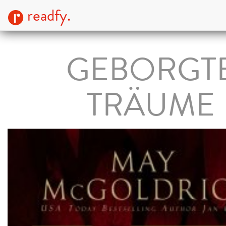
readfy.
GEBORGT
TRÄUME