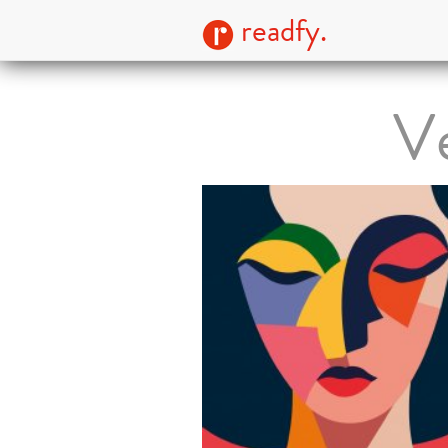
readfy.
V