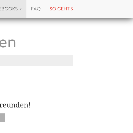
EBOOKS
FAQ
SO GEHT'S
en
Freunden!