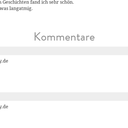
n Geschichten fand ich sehr schön.
twas langatmig.
Kommentare
y.de
y.de