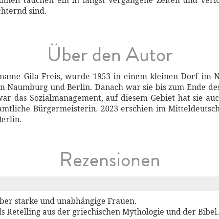
innen tauchen ein in längst vergangene Zeiten und ver
chternd sind.
Über den Autor
enname Gila Freis, wurde 1953 in einem kleinen Dorf im 
 in Naumburg und Berlin. Danach war sie bis zum Ende des
 war das Sozialmanagement, auf diesem Gebiet hat sie a
amtliche Bürgermeisterin. 2023 erschien im Mitteldeuts
Berlin.
Rezensionen
über starke und unabhängige Frauen.
ls Retelling aus der griechischen Mythologie und der Bibel