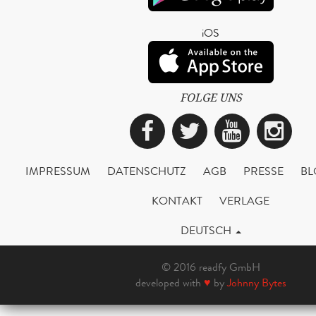
iOS
FOLGE UNS
Facebook
Twitter
YouTub
Ins
IMPRESSUM
DATENSCHUTZ
AGB
PRESSE
BL
KONTAKT
VERLAGE
DEUTSCH
© 2016 readfy GmbH
developed with
♥
by
Johnny Bytes