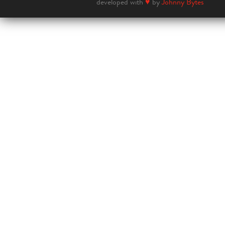
developed with
♥
by
Johnny Bytes