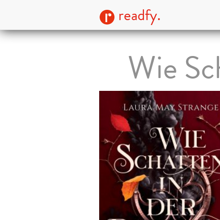
readfy.
Wie Sc