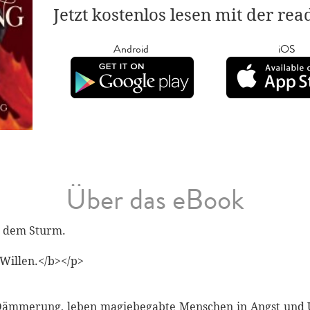
Jetzt kostenlos lesen mit der re
Android
iOS
Über das eBook
r dem Sturm.
 Willen.</b></p>
Dämmerung, leben magiebegabte Menschen in Angst und 