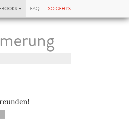
EBOOKS
FAQ
SO GEHT'S
mmerung
Freunden!