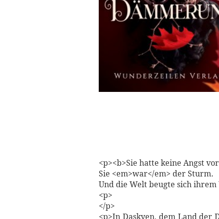
<p><b>Sie hatte keine Angst vo
Sie <em>war</em> der Sturm.
Und die Welt beugte sich ihrem
<p>
</p>
<p>In Daskyen, dem Land der 