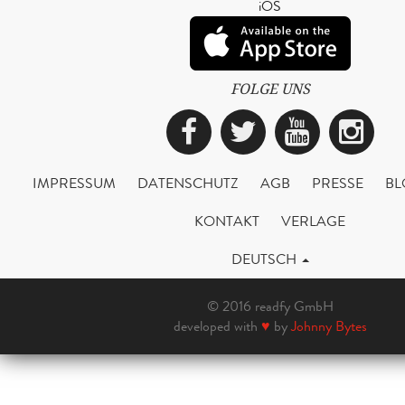
iOS
FOLGE UNS
Facebook
Twitter
YouTub
Ins
IMPRESSUM
DATENSCHUTZ
AGB
PRESSE
BL
KONTAKT
VERLAGE
DEUTSCH
© 2016 readfy GmbH
developed with
♥
by
Johnny Bytes