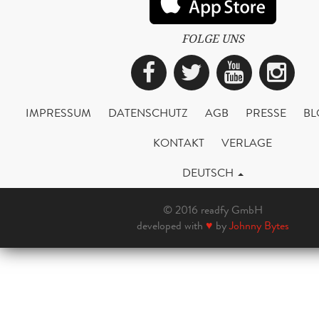
FOLGE UNS
Facebook
Twitter
YouTub
Ins
IMPRESSUM
DATENSCHUTZ
AGB
PRESSE
BL
KONTAKT
VERLAGE
DEUTSCH
© 2016 readfy GmbH
developed with
♥
by
Johnny Bytes