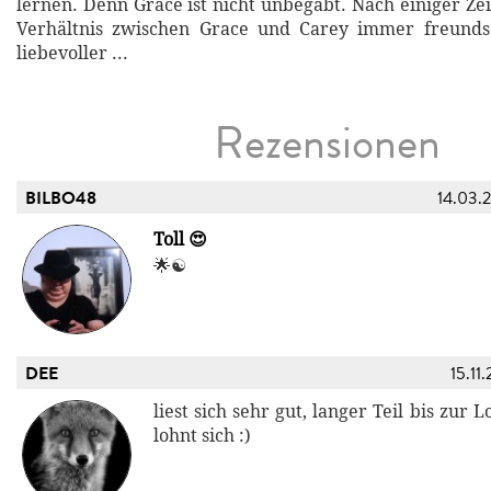
lernen. Denn Grace ist nicht unbegabt. Nach einiger Ze
Verhältnis zwischen Grace und Carey immer freundsc
liebevoller ...
Rezensionen
BILBO48
14.03.
Toll 😍
🌟☯️
DEE
15.11
liest sich sehr gut, langer Teil bis zur 
lohnt sich :)