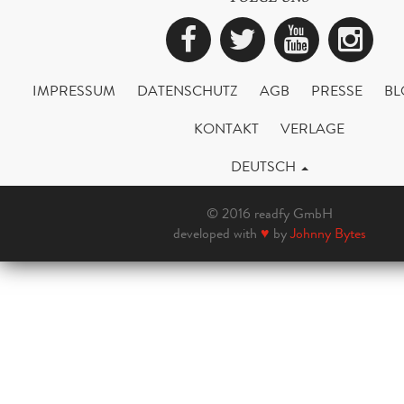
Facebook
Twitter
YouTub
Ins
IMPRESSUM
DATENSCHUTZ
AGB
PRESSE
BL
KONTAKT
VERLAGE
DEUTSCH
© 2016 readfy GmbH
developed with
♥
by
Johnny Bytes