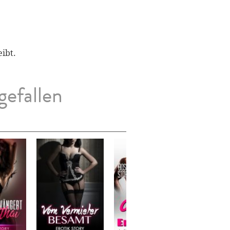
eibt.
gefallen