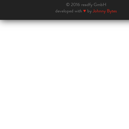
© 2016 readfy GmbH
developed with
♥
by
Johnny Bytes