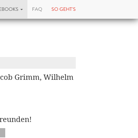
EBOOKS
FAQ
SO GEHT'S
Jacob Grimm, Wilhelm
Freunden!