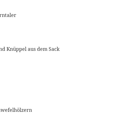
rntaler
und Knüppel aus dem Sack
hwefelhölzern