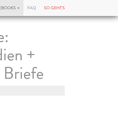
EBOOKS
FAQ
SO GEHT'S
e:
dien +
 Briefe