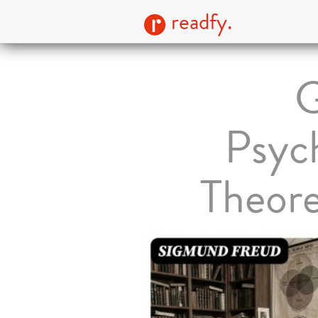
readfy.
G
Psych
Theore