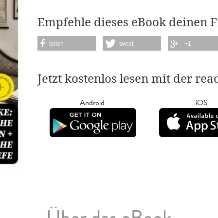
Empfehle dieses eBook deinen 
teilen
tweet
+1
Jetzt kostenlos lesen mit der re
Android
iOS
Über das eBook