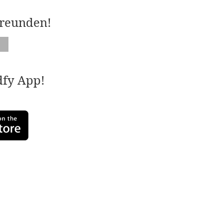
Freunden!
adfy App!