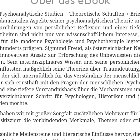
ychoanalytische Studien + Theoretische Schriften + Bri
damentalen Aspekte seiner psychoanalytischen Theorie und P
durchdrungen von persönlicher Reflexion und einer tie
beiten sind nicht nur von wissenschaftlichem Interesse
 für die moderne Psychologie und Psychotherapie legten
hrhunderts prägten. Sigmund Freud, als österreichischer 
 innovativen Ansatz zur Erforschung des Unbewussten d
n. Sein interdisziplinäres Wissen und seine persönliche
influssten maßgeblich seine Theorien über Traumdeutung,
, der sich unermüdlich für das Verständnis der menschlic
er sich ernsthaft mit den Fragen der menschlichen Psyc
und eine tiefere Verständnisbasis über die Mechanismen
verzichtbarer Schritt für Psychologen, Historiker und 
den möchte.
haben wir mit großer Sorgfalt zusätzlichen Mehrwert für 
skizziert die verbindenden Merkmale, Themen oder stil
sönliche Meilensteine und literarische Einflüsse hervor, d