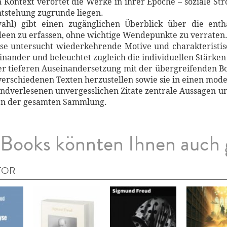
n Kontext verortet die Werke in ihrer Epoche – soziale S
Entstehung zugrunde liegen.
ahl) gibt einen zugänglichen Überblick über die entha
een zu erfassen, ohne wichtige Wendepunkte zu verraten
yse untersucht wiederkehrende Motive und charakteristis
inander und beleuchtet zugleich die individuellen Stärke
ner tieferen Auseinandersetzung mit der übergreifenden Bo
verschiedenen Texten herzustellen sowie sie in einen mode
handverlesenen unvergesslichen Zitate zentrale Aussage
en der gesamten Sammlung.
Books könnten Ihnen auch 
TOR