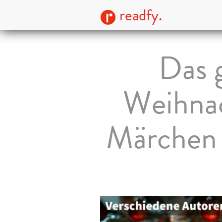
readfy.
Das 
Weihnac
Märchen 