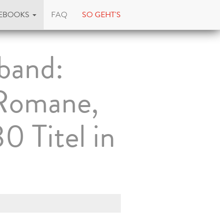
EBOOKS
FAQ
SO GEHT'S
band:
 Romane,
 Titel in