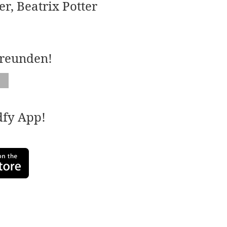
er, Beatrix Potter
Freunden!
adfy App!