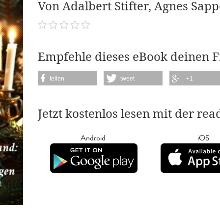
Von Adalbert Stifter, Agnes Sapp
Empfehle dieses eBook deinen 
teilen
tweet
+1
Jetzt kostenlos lesen mit der re
Android
iOS