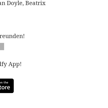
an Doyle, Beatrix
Freunden!
adfy App!