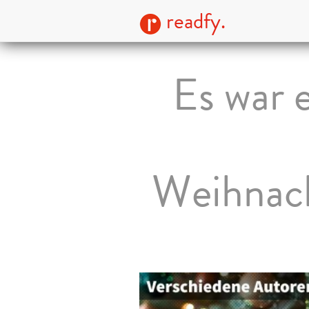
readfy.
Es war 
Weihnach