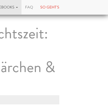
EBOOKS
FAQ
SO GEHT'S
htszeit:
Märchen &