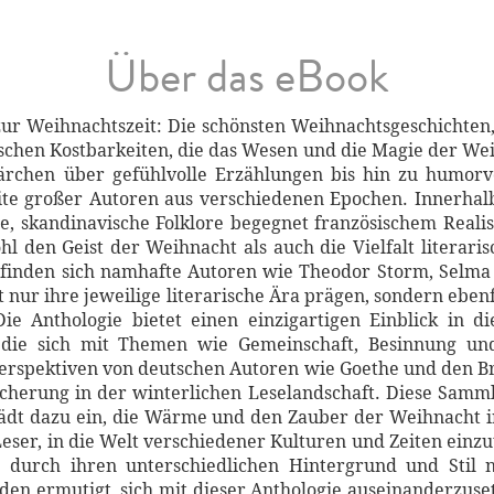
Über das eBook
zur Weihnachtszeit: Die schönsten Weihnachtsgeschichten
chen Kostbarkeiten, die das Wesen und die Magie der Weih
ärchen über gefühlvolle Erzählungen bis hin zu humor
reite großer Autoren aus verschiedenen Epochen. Innerhalb
, skandinavische Folklore begegnet französischem Reali
hl den Geist der Weihnacht als auch die Vielfalt literaris
nden sich namhafte Autoren wie Theodor Storm, Selma L
nur ihre jeweilige literarische Ära prägen, sondern eben
 Die Anthologie bietet einen einzigartigen Einblick in
 die sich mit Themen wie Gemeinschaft, Besinnung un
 Perspektiven von deutschen Autoren wie Goethe und den
cherung in der winterlichen Leselandschaft. Diese Sammlu
 lädt dazu ein, die Wärme und den Zauber der Weihnacht in
Leser, in die Welt verschiedener Kulturen und Zeiten einz
e durch ihren unterschiedlichen Hintergrund und Stil
en ermutigt, sich mit dieser Anthologie auseinanderzuset