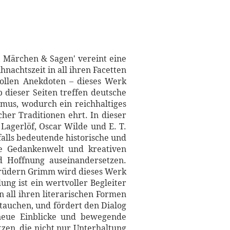
, Märchen & Sagen' vereint eine
nachtszeit in all ihren Facetten
vollen Anekdoten – dieses Werk
 dieser Seiten treffen deutsche
smus, wodurch ein reichhaltiges
cher Traditionen ehrt. In dieser
agerlöf, Oscar Wilde und E. T.
falls bedeutende historische und
 die Gedankenwelt und kreativen
d Hoffnung auseinandersetzen.
 Brüdern Grimm wird dieses Werk
ng ist ein wertvoller Begleiter
 all ihren literarischen Formen
utauchen, und fördert den Dialog
 neue Einblicke und bewegende
zen, die nicht nur Unterhaltung