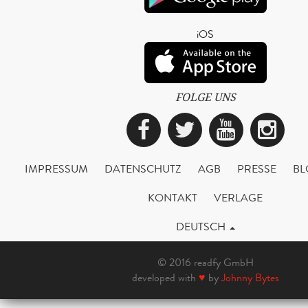
iOS
FOLGE UNS
Facebook
Twitter
YouTub
Ins
IMPRESSUM
DATENSCHUTZ
AGB
PRESSE
BL
KONTAKT
VERLAGE
DEUTSCH
© 2016 readfy GmbH
developed with
♥
by
Johnny Bytes