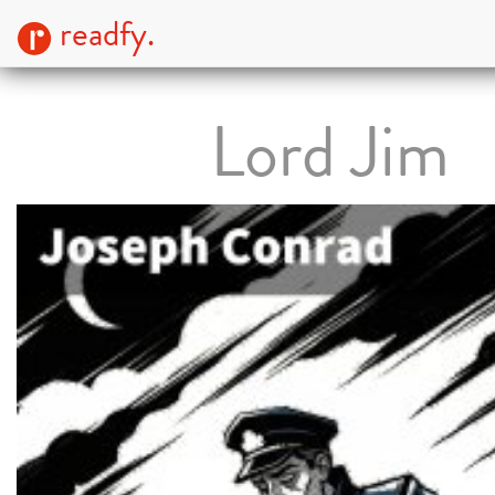
readfy.
Lord Jim