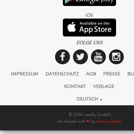
iOS
FOLGE UNS
Facebook
Twitter
YouTub
Ins
IMPRESSUM
DATENSCHUTZ
AGB
PRESSE
BL
KONTAKT
VERLAGE
DEUTSCH
© 2016 readfy GmbH
developed with
♥
by
Johnny Bytes