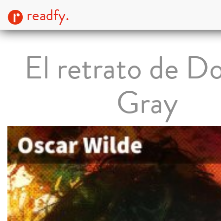
readfy.
El retrato de D
Gray