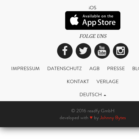
iOS
FOLGE UNS
Facebook
Twitter
YouTub
Ins
IMPRESSUM
DATENSCHUTZ
AGB
PRESSE
BL
KONTAKT
VERLAGE
DEUTSCH
© 2016 readfy GmbH
developed with
♥
by
Johnny Bytes