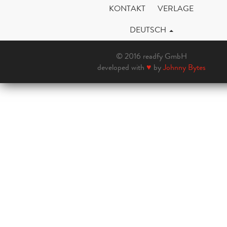
KONTAKT
VERLAGE
DEUTSCH
© 2016 readfy GmbH
developed with
♥
by
Johnny Bytes