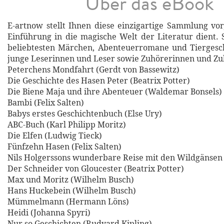
Über das eBook
E-artnow stellt Ihnen diese einzigartige Sammlung vor,
Einführung in die magische Welt der Literatur dient. S
beliebtesten Märchen, Abenteuerromane und Tiergesch
junge Leserinnen und Leser sowie Zuhörerinnen und Zu
Peterchens Mondfahrt (Gerdt von Bassewitz)
Die Geschichte des Hasen Peter (Beatrix Potter)
Die Biene Maja und ihre Abenteuer (Waldemar Bonsels)
Bambi (Felix Salten)
Babys erstes Geschichtenbuch (Else Ury)
ABC-Buch (Karl Philipp Moritz)
Die Elfen (Ludwig Tieck)
Fünfzehn Hasen (Felix Salten)
Nils Holgerssons wunderbare Reise mit den Wildgänsen 
Der Schneider von Gloucester (Beatrix Potter)
Max und Moritz (Wilhelm Busch)
Hans Huckebein (Wilhelm Busch)
Mümmelmann (Hermann Löns)
Heidi (Johanna Spyri)
Nur so Geschichten (Rudyard Kipling)