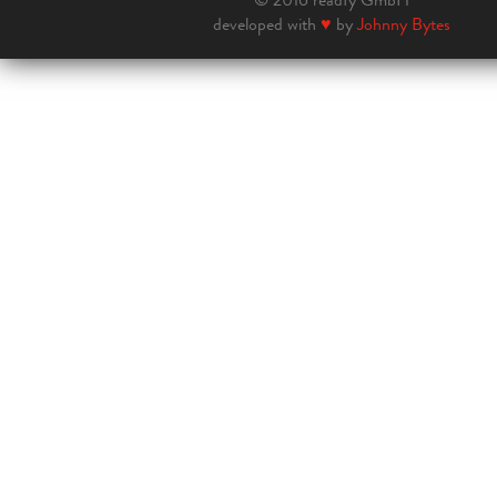
developed with
♥
by
Johnny Bytes