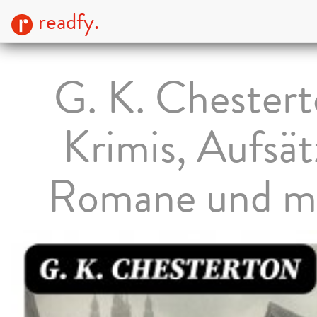
readfy.
G. K. Chestert
Krimis, Aufsät
Romane und m