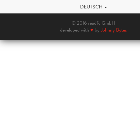
DEUTSCH
© 2016 readfy GmbH
developed with
♥
by
Johnny Bytes