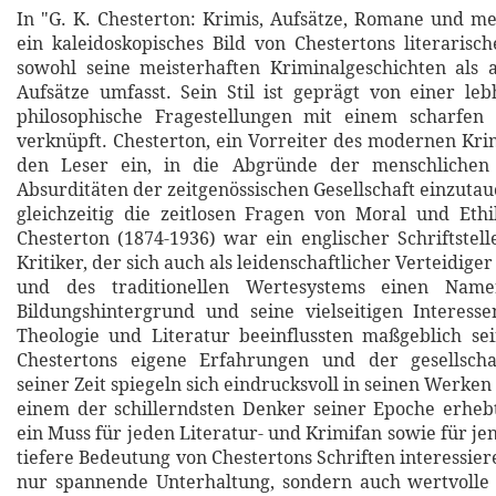
In "G. K. Chesterton: Krimis, Aufsätze, Romane und meh
ein kaleidoskopisches Bild von Chestertons literarisc
sowohl seine meisterhaften Kriminalgeschichten als 
Aufsätze umfasst. Sein Stil ist geprägt von einer leb
philosophische Fragestellungen mit einem scharfe
verknüpft. Chesterton, ein Vorreiter des modernen Kri
den Leser ein, in die Abgründe der menschlichen
Absurditäten der zeitgenössischen Gesellschaft einzuta
gleichzeitig die zeitlosen Fragen von Moral und Ethi
Chesterton (1874-1936) war ein englischer Schriftstell
Kritiker, der sich auch als leidenschaftlicher Verteidige
und des traditionellen Wertesystems einen Nam
Bildungshintergrund und seine vielseitigen Interesse
Theologie und Literatur beeinflussten maßgeblich se
Chestertons eigene Erfahrungen und der gesellsch
seiner Zeit spiegeln sich eindrucksvoll in seinen Werken
einem der schillerndsten Denker seiner Epoche erhebt
ein Muss für jeden Literatur- und Krimifan sowie für jene
tiefere Bedeutung von Chestertons Schriften interessiere
nur spannende Unterhaltung, sondern auch wertvolle 