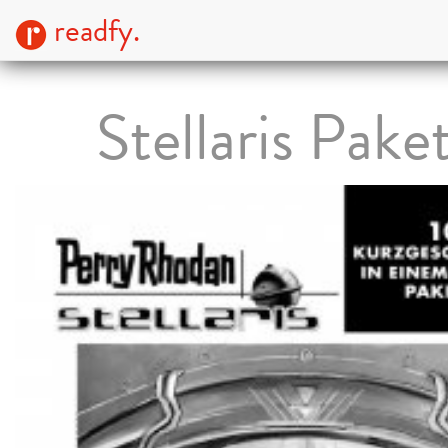
readfy.
Stellaris Pake