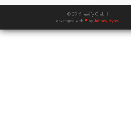
© 2016 readfy GmbH
developed with
♥
by
Johnny Bytes