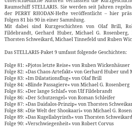
Unterschiedliche Autoren verfassten die Kurzgeschic
Raumschiff STELLARIS. Sie werden seit Jahren regelmä
der PERRY RHODAN-Hefte veröffentlicht – hier präs
Folgen 81 bis 90 in einer Sammlung.
Mit dabei sind Kurzgeschichten von Olaf Brill, Ro
Fildebrandt, Gerhard Huber, Michael G. Rosenberg, 
Thorsten Schweikard, Michael Tinnefeld und Ruben Wi
Das STELLARIS-Paket 9 umfasst folgende Geschichten:
Folge 81: »Pjotos letzte Reise« von Ruben Wickenhäuser
Folge 82: »Das Chaos-Artefakt« von Gerhard Huber und 
Folge 83: »Im Dilatationsflug« von Olaf Brill
Folge 84: »Blinde Passagiere« von Michael G. Rosenberg
Folge 85: »Der lange Schlaf« von Ulf Fildebrandt
Folge 86: »Der Schutzengel« von Roman Schleifer
Folge 87: »Das Daidalos-Prinzip« von Thorsten Schweika
Folge 88: »Die Welt der Shookaari« von Michael G. Rose
Folge 89: »Das Kugellabyrinth« von Thorsten Schweikar
Folge 90: »Verschwiegenheit« von Robert Corvus