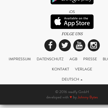
iOS
FOLGE UNS
Facebook
Twitter
YouTub
Ins
IMPRESSUM
DATENSCHUTZ
AGB
PRESSE
BL
KONTAKT
VERLAGE
DEUTSCH
© 2016 readfy GmbH
developed with
♥
by
Johnny Bytes