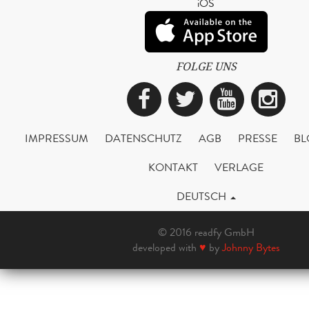
iOS
FOLGE UNS
Facebook
Twitter
YouTub
Ins
IMPRESSUM
DATENSCHUTZ
AGB
PRESSE
BL
KONTAKT
VERLAGE
DEUTSCH
© 2016 readfy GmbH
developed with
♥
by
Johnny Bytes