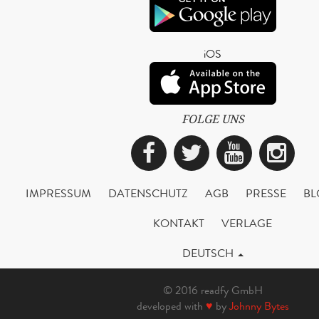
iOS
FOLGE UNS
Facebook
Twitter
YouTub
Ins
IMPRESSUM
DATENSCHUTZ
AGB
PRESSE
BL
KONTAKT
VERLAGE
DEUTSCH
© 2016 readfy GmbH
developed with
♥
by
Johnny Bytes