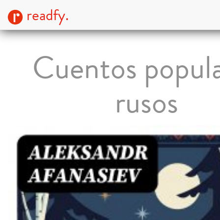
readfy.
Cuentos popul
rusos